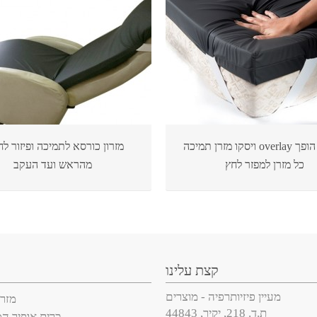
ויסקו מזרן תמיכה overlay אופיר- הופך
מזרון כורסא לתמיכה ופיזור ל
כל מזרן למפזר לחץ
מהראש ועד העקב
קצת עלינו
מעיין פיזיותרפיה - מוצרים
מזרן
ת.ד. 218, יקיר, 44843
כרית אופיר ה